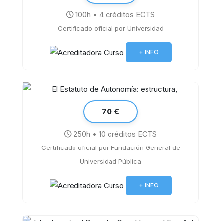
Estatuto de Autonomía y Ley de
100h • 4 créditos ECTS
Gobierno de Castilla y León:
Certificado oficial por Universidad
Organización, Funcionamiento y
Actuación de la Administración
+ INFO
70 €
250h • 10 créditos ECTS
Certificado oficial por Fundación General de
El Estatuto de Autonomía: estructura,
Universidad Pública
competencias y régimen del personal
al servicio de la Administración
+ INFO