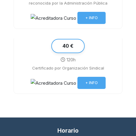
reconocida por la Administración Pública
Ofimática para el personal de la
institución hospitalaria
+ INFO
40 €
120h
Certificado por Organización Sindical
Violencia de género y vulnerabilidad
+ INFO
Horario