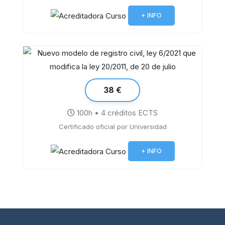
Procesos especiales de Ley de
Enjuiciamiento Civil
+ INFO
38 €
100h • 4 créditos ECTS
Nuevo modelo de registro civil, ley
Certificado oficial por Universidad
6/2021 que modifica la ley 20/2011, de
20 de julio
+ INFO