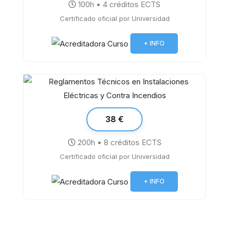
100h • 4 créditos ECTS
Certificado oficial por Universidad
Reconocimiento de Elementos en
Sistemas de Calefacción
+ INFO
38 €
200h • 8 créditos ECTS
Reglamentos Técnicos en
Certificado oficial por Universidad
Instalaciones Eléctricas y Contra
Incendios
+ INFO