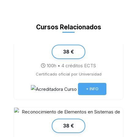
Cursos Relacionados
38 €
100h • 4 créditos ECTS
Certificado oficial por Universidad
Competencias Digitales Básicas
+ INFO
38 €