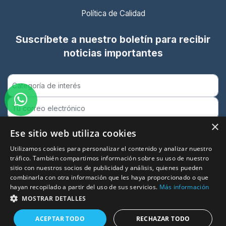
Política de Calidad
Suscríbete a nuestro boletín para recibir
noticias importantes
×
Ese sitio web utiliza cookies
Utilizamos cookies para personalizar el contenido y analizar nuestro
Suscribirse
tráfico. También compartimos información sobre su uso de nuestro
Entidad certificada ISO 9001:2015
sitio con nuestros socios de publicidad y análisis, quienes pueden
Garantía de calidad en formación presencial y online
combinarla con otra información que les haya proporcionado o que
hayan recopilado a partir del uso de sus servicios.
Más información
MOSTRAR DETALLES
ACEPTAR TODO
RECHAZAR TODO
© 2026 Puntua. Todos los derechos reservados.