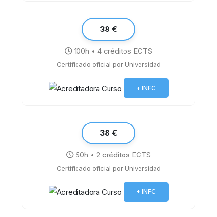
38 €
100h • 4 créditos ECTS
Certificado oficial por Universidad
Word 2019
+ INFO
38 €
50h • 2 créditos ECTS
Certificado oficial por Universidad
La Pizarra Digital Interactiva
+ INFO