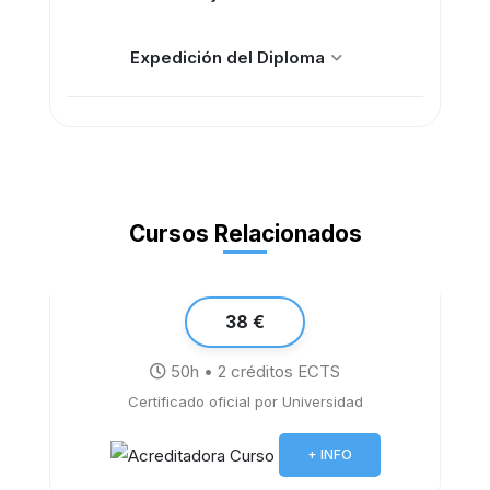
Expedición del Diploma
Cursos Relacionados
38 €
50h • 2 créditos ECTS
Certificado oficial por Universidad
El Síndrome Burnout
+ INFO