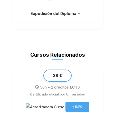
Expedición del Diploma
Cursos Relacionados
38 €
50h • 2 créditos ECTS
Certificado oficial por Universidad
El Síndrome Burnout
+ INFO