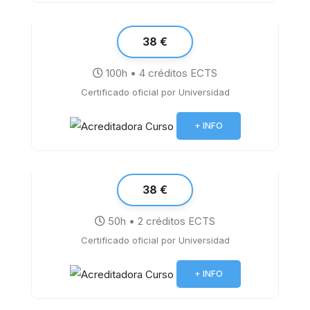
38 €
100h • 4 créditos ECTS
Certificado oficial por Universidad
Word 2019
+ INFO
38 €
50h • 2 créditos ECTS
Certificado oficial por Universidad
La Pizarra Digital Interactiva
+ INFO