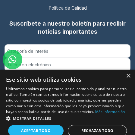
Política de Calidad
Suscríbete a nuestro boletín para recibir
noticias importantes
×
Ese sitio web utiliza cookies
Utilizamos cookies para personalizar el contenido y analizar nuestro
Suscribirse
tráfico. También compartimos información sobre su uso de nuestro
Entidad certificada ISO 9001:2015
sitio con nuestros socios de publicidad y análisis, quienes pueden
Garantía de calidad en formación presencial y online
combinarla con otra información que les haya proporcionado o que
hayan recopilado a partir del uso de sus servicios.
Más información
MOSTRAR DETALLES
ACEPTAR TODO
RECHAZAR TODO
© 2026 Puntua. Todos los derechos reservados.