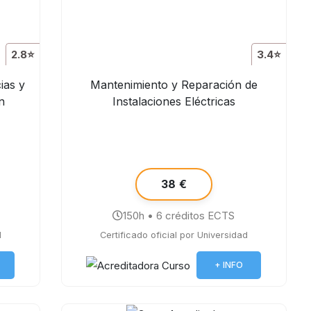
2.8⭐
3.4⭐
ias y
Mantenimiento y Reparación de
n
Instalaciones Eléctricas
38 €
150h • 6 créditos ECTS
d
Certificado oficial por Universidad
+ INFO