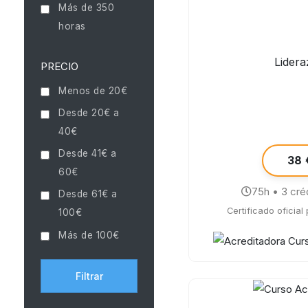
Más de 350
horas
Lider
PRECIO
Menos de 20€
Desde 20€ a
40€
Desde 41€ a
38 
60€
75h • 3 cré
Desde 61€ a
Certificado oficial
100€
Más de 100€
Filtrar