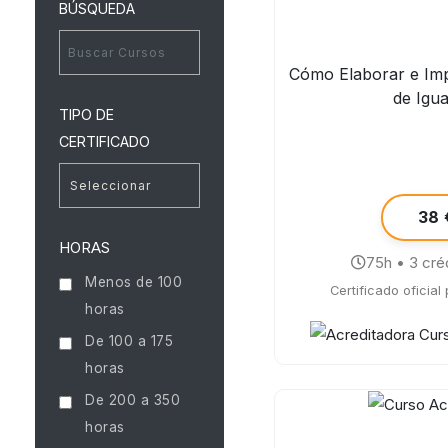
BÚSQUEDA
Cómo Elaborar e Im
de Igu
TIPO DE
CERTIFICADO
38 
HORAS
75h • 3 cré
Menos de 100
Certificado oficial
horas
De 100 a 175
horas
De 200 a 350
horas