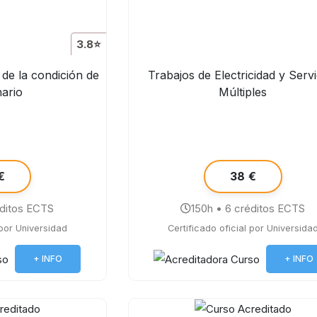
3.8⭐
 de la condición de
Trabajos de Electricidad y Servi
nario
Múltiples
€
38 €
éditos ECTS
150h • 6 créditos ECTS
 por Universidad
Certificado oficial por Universida
+ INFO
+ INFO