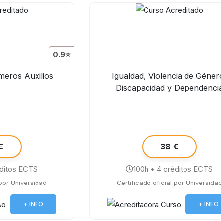
0.9⭐
meros Auxilios
Igualdad, Violencia de Géner
Discapacidad y Dependenci
€
38 €
éditos ECTS
100h • 4 créditos ECTS
 por Universidad
Certificado oficial por Universida
+ INFO
+ INFO