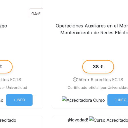
4.5⭐
azgo
Operaciones Auxiliares en el Mon
Mantenimiento de Redes Eléctr
€
38 €
ditos ECTS
150h • 6 créditos ECTS
 por Universidad
Certificado oficial por Universida
+ INFO
+ INFO
¡Novedad!