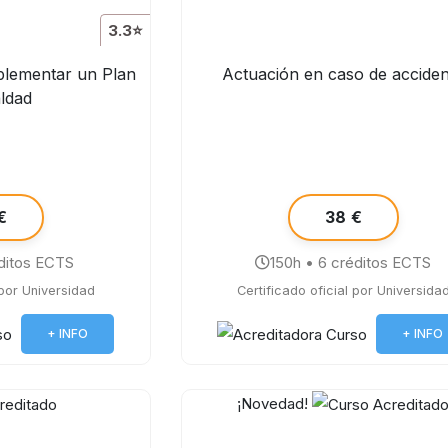
3.3⭐
plementar un Plan
Actuación en caso de accide
aldad
€
38 €
ditos ECTS
150h • 6 créditos ECTS
 por Universidad
Certificado oficial por Universida
+ INFO
+ INFO
¡Novedad!