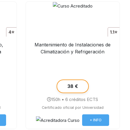
4⭐
1.1⭐
o,
Mantenimiento de Instalaciones de
a
Climatización y Refrigeración
38 €
150h • 6 créditos ECTS
d
Certificado oficial por Universidad
+ INFO