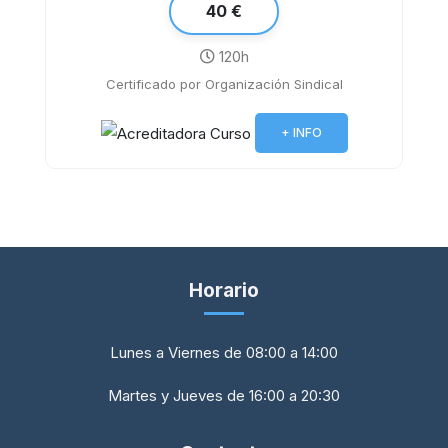
40 €
120h
Certificado por Organización Sindical
Violencia de género y vulnerabilidad
+ INFO
Horario
Lunes a Viernes de 08:00 a 14:00
Martes y Jueves de 16:00 a 20:30