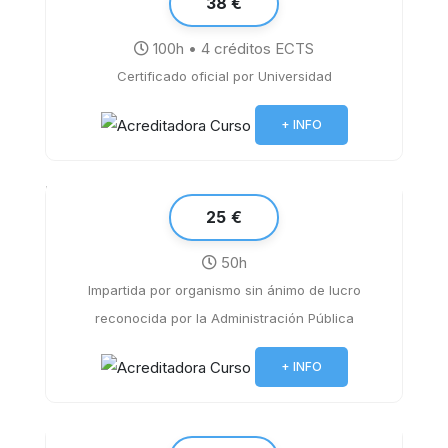
38 €
100h • 4 créditos ECTS
Certificado oficial por Universidad
Acoso laboral. Legislación y plan de
actuación
+ INFO
25 €
50h
Impartida por organismo sin ánimo de lucro
reconocida por la Administración Pública
Ofimática para el personal de la
institución hospitalaria
+ INFO