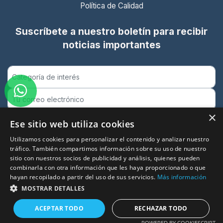
Política de Calidad
Suscríbete a nuestro boletín para recibir
noticias importantes
×
Ese sitio web utiliza cookies
Utilizamos cookies para personalizar el contenido y analizar nuestro
Suscribirse
tráfico. También compartimos información sobre su uso de nuestro
Entidad certificada ISO 9001:2015
sitio con nuestros socios de publicidad y análisis, quienes pueden
Garantía de calidad en formación presencial y online
combinarla con otra información que les haya proporcionado o que
hayan recopilado a partir del uso de sus servicios.
Más información
MOSTRAR DETALLES
ACEPTAR TODO
RECHAZAR TODO
© 2026 Puntua. Todos los derechos reservados.
POWERED BY COOKIESCRIPT