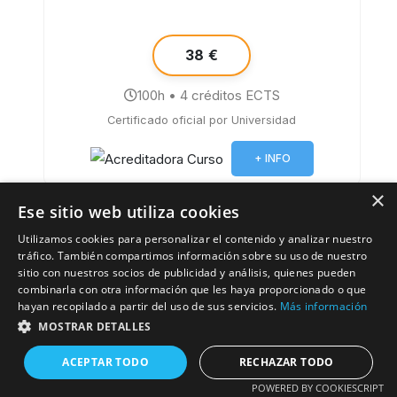
38 €
100h • 4 créditos ECTS
Certificado oficial por Universidad
+ INFO
×
Ese sitio web utiliza cookies
¡Novedad!
Utilizamos cookies para personalizar el contenido y analizar nuestro
tráfico. También compartimos información sobre su uso de nuestro
sitio con nuestros socios de publicidad y análisis, quienes pueden
4.5⭐
combinarla con otra información que les haya proporcionado o que
hayan recopilado a partir del uso de sus servicios.
Más información
Evaluación del proceso de enseñanza
MOSTRAR DETALLES
aprendizaje en formación profesional para
el empleo
ACEPTAR TODO
RECHAZAR TODO
POWERED BY COOKIESCRIPT