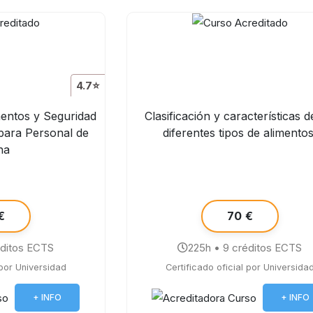
4.7⭐
mentos y Seguridad
Clasificación y características d
 para Personal de
diferentes tipos de alimentos
na
€
70 €
éditos ECTS
225h • 9 créditos ECTS
 por Universidad
Certificado oficial por Universida
+ INFO
+ INFO