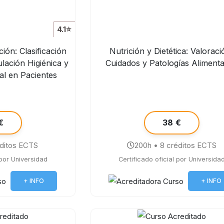
4.1⭐
ión: Clasificación
Nutrición y Dietética: Valoraci
lación Higiénica y
Cuidados y Patologías Alimenta
al en Pacientes
€
38 €
éditos ECTS
200h • 8 créditos ECTS
 por Universidad
Certificado oficial por Universida
+ INFO
+ INFO