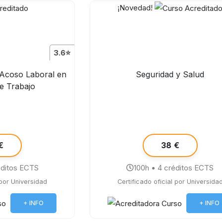
¡Novedad!
3.6⭐
 Acoso Laboral en
Seguridad y Salud
de Trabajo
€
38 €
éditos ECTS
100h • 4 créditos ECTS
 por Universidad
Certificado oficial por Universida
+ INFO
+ INFO