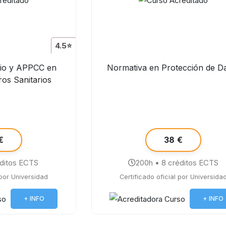
4.5⭐
rio y APPCC en
Normativa en Protección de D
ros Sanitarios
€
38 €
éditos ECTS
200h • 8 créditos ECTS
 por Universidad
Certificado oficial por Universida
+ INFO
+ INFO