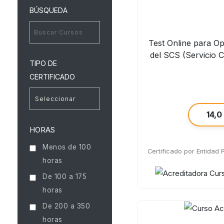
BÚSQUEDA
Test Online para O
del SCS (Servicio 
TIPO DE
CERTIFICADO
14,0
HORAS
Menos de 100
Certificado por Entidad
horas
De 100 a 175
horas
De 200 a 350
horas