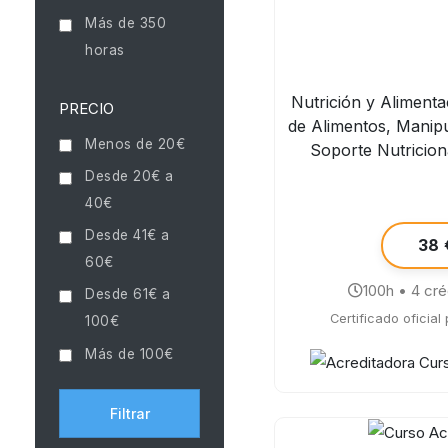
Más de 350
horas
Nutrición y Alimentac
PRECIO
de Alimentos, Manipu
Menos de 20€
Soporte Nutricion
Desde 20€ a
40€
Desde 41€ a
38 
60€
100h • 4 cr
Desde 61€ a
Certificado oficial
100€
Más de 100€
Filtrar