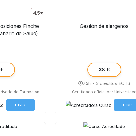
4.5⭐
posiciones Pinche
Gestión de alérgenos
Canario de Salud)
 €
38 €
75h • 3 créditos ECTS
 Privada de Formación
Certificado oficial por Universida
+ INFO
+ INFO