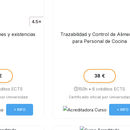
4.5⭐
es y existencias
Trazabilidad y Control de Alime
para Personal de Cocina
€
38 €
éditos ECTS
150h • 6 créditos ECTS
 por Universidad
Certificado oficial por Universida
+ INFO
+ INFO