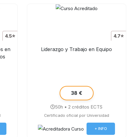
4.5⭐
4.7⭐
es en
Liderazgo y Trabajo en Equipo
ños
38 €
50h • 2 créditos ECTS
d
Certificado oficial por Universidad
+ INFO