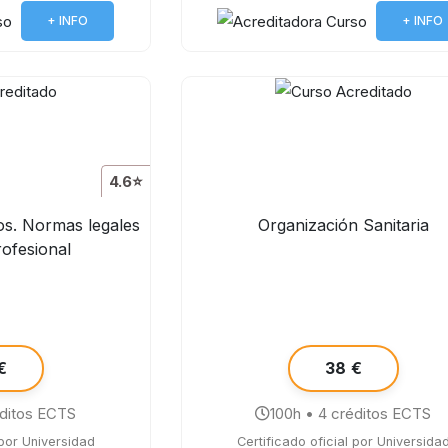
+ INFO
+ INFO
4.6⭐
cos. Normas legales
Organización Sanitaria
rofesional
€
38 €
éditos ECTS
100h • 4 créditos ECTS
 por Universidad
Certificado oficial por Universida