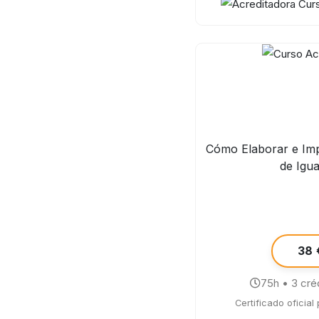
Cómo Elaborar e Im
de Igu
38 
75h • 3 cré
Certificado oficial