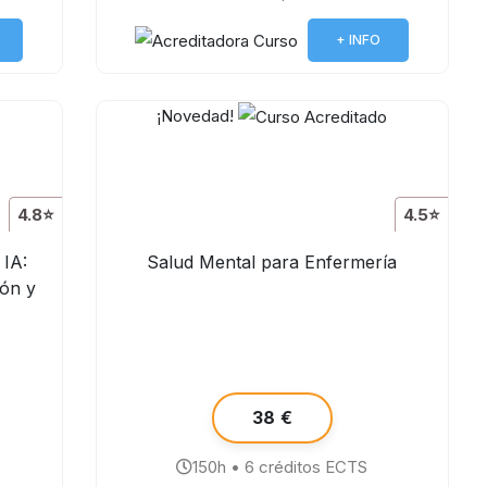
+ INFO
¡Novedad!
4.8⭐
4.5⭐
 IA:
Salud Mental para Enfermería
ión y
38 €
150h • 6 créditos ECTS