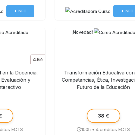
+ INFO
+ INFO
¡Novedad!
4.5⭐
al en la Docencia:
Transformación Educativa con
 Evaluación y
Competencias, Ética, Investigac
nteractivo
Futuro de la Educación
€
38 €
éditos ECTS
100h • 4 créditos ECTS