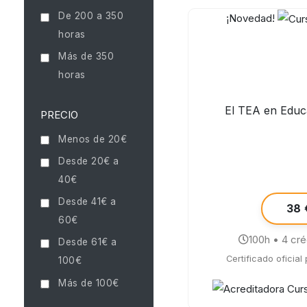
De 200 a 350
¡Novedad!
horas
Más de 350
horas
El TEA en Educa
PRECIO
Menos de 20€
Desde 20€ a
40€
Desde 41€ a
38 
60€
100h • 4 cr
Desde 61€ a
Certificado oficial
100€
Más de 100€