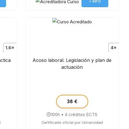
+ INFO
1.6⭐
4⭐
ctica
Acoso laboral. Legislación y plan de
actuación
38 €
100h • 4 créditos ECTS
d
Certificado oficial por Universidad