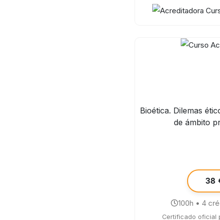
Bioética. Dilemas éti
de ámbito p
38 
100h • 4 cr
Certificado oficial