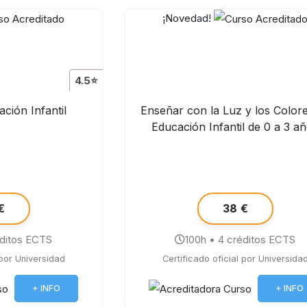
¡Novedad!
4.5⭐
ción Infantil
Enseñar con la Luz y los Color
Educación Infantil de 0 a 3 a
€
38 €
éditos ECTS
100h • 4 créditos ECTS
 por Universidad
Certificado oficial por Universida
+ INFO
+ INFO