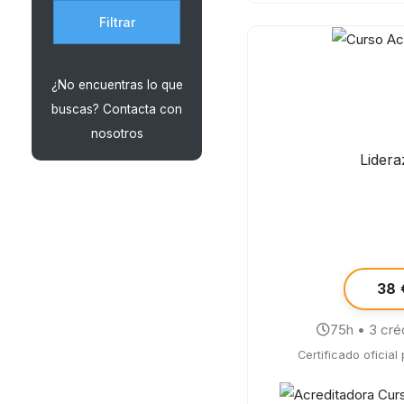
Filtrar
¿No encuentras lo que
buscas? Contacta con
nosotros
Lider
38 
75h • 3 cré
Certificado oficial