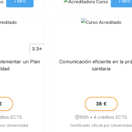
+ INFO
+ INFO
3.3⭐
plementar un Plan
Comunicación eficiente en la prá
aldad
sanitaria
€
38 €
ditos ECTS
100h • 4 créditos ECTS
 por Universidad
Certificado oficial por Universida