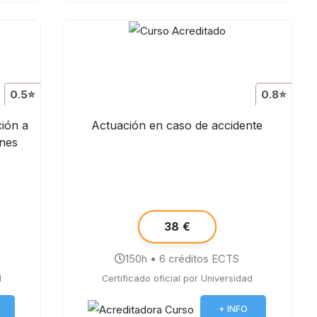
0.5⭐
0.8⭐
ción a
Actuación en caso de accidente
unes
38 €
150h • 6 créditos ECTS
d
Certificado oficial por Universidad
+ INFO