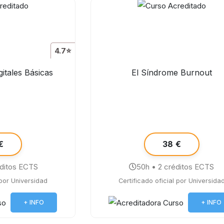
4.7⭐
itales Básicas
El Síndrome Burnout
€
38 €
éditos ECTS
50h • 2 créditos ECTS
 por Universidad
Certificado oficial por Universida
+ INFO
+ INFO