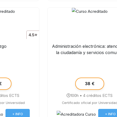
4.5⭐
azgo
Administración electrónica: aten
la ciudadanía y servicios com
€
38 €
ditos ECTS
100h • 4 créditos ECTS
 por Universidad
Certificado oficial por Universida
+ INFO
+ INFO