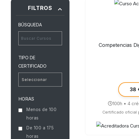
FILTROS
BÚSQUEDA
Competencias Dig
TIPO DE
CERTIFICADO
38 
HORAS
100h • 4 cr
Menos de 100
Certificado oficial
horas
De 100 a 175
horas